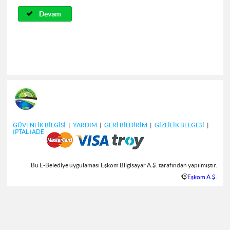
Devam
GÜVENLİK BİLGİSİ
|
YARDIM
|
GERİ BİLDİRİM
|
GİZLİLİK BELGESİ
|
İPTAL İADE
Bu E-Belediye uygulaması Eşkom Bilgisayar A.Ş. tarafından yapılmıştır.
Eşkom A.Ş.